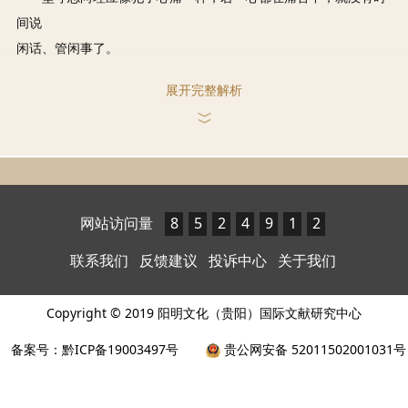
间说

闲话、管闲事了。
展开完整解析
解析：
志向于个人而言，可以是普通的，也可以是远大的，但无论
如何，实现志向的过程都不会轻松。成功者和失败者的区别，往
往不在于所立志向的大小，而在于能否坚守志向。对于如何坚守
志向，王阳明形容说 ：“坚守志向理应像犯了心痛一样，若一心
都在痛苦中，就没有时间说闲话、管闲事了。”即坚守志向要专
网站访问量
8
5
2
4
9
1
2
注。因为只有专注于自己的志向，才能全力以赴。
联系我们
反馈建议
投诉中心
关于我们
对孔子而言，他在坚守志向的道路上已经做到了“发愤忘
食，乐以忘忧，不知老之将至”。春秋时期，孔子带领弟子周游
Copyright © 2019 阳明文化（贵阳）国际文献研究中心
列国，在楚国叶邑时受到了叶公沈诸梁的接待。为了解孔子的为
备案号：黔ICP备19003497号
贵公网安备 52011502001031号
人，叶公向子路询问，但子路一时不知该如何回答，选择保持沉
默。孔子得知后便对子路说，以后你可以这样回答，孔子这个