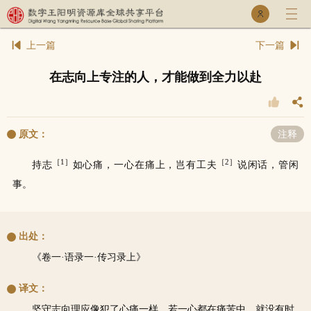
乐童库
专家库
在志向上专注的人，才能做到全力以赴
原文：
注释
［1］
［2］
持志
如心痛，一心在痛上，岂有工夫
说闲话，管闲
事。
出处：
《卷一·语录一·传习录上》
译文：
坚守志向理应像犯了心痛一样，若一心都在痛苦中，就没有时