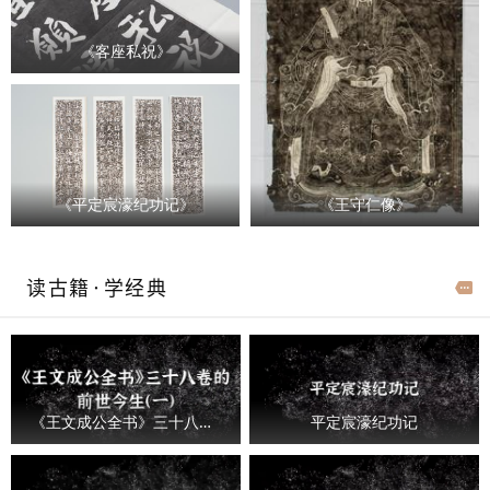
《客座私祝》
《平定宸濠纪功记》
《王守仁像》
读古籍·学经典
《王文成公全书》三十八卷的前世今生（一）
平定宸濠纪功记