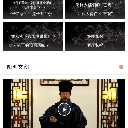
《传习录》：流传五百余年的“心学宝典”（一）
明代大儒们的“三观”
古人笔下的阳明画像（一）
客座私祝
阳明文创
P