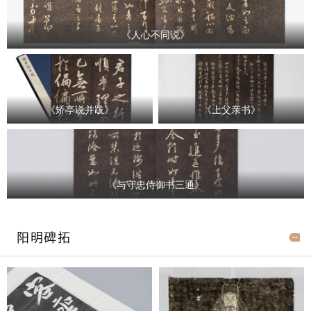
《人心不同说》
《矫亭说并跋》
《上父亲书》
《与守忠侍御书三通》
阳明碑拓