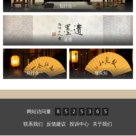
l
知行合一
a
y
遗墨
V
i
d
知行合一
致良知
e
o
网站访问量
8
5
2
5
3
6
5
联系我们
反馈建议
投诉中心
关于我们