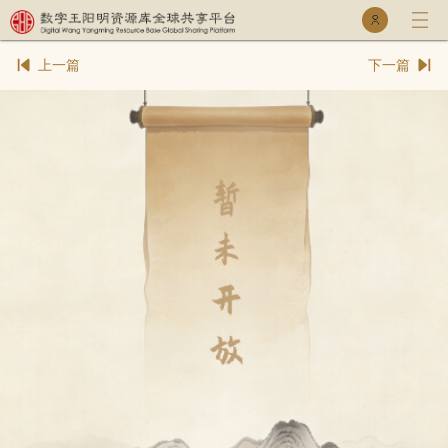
乐童库
专家库