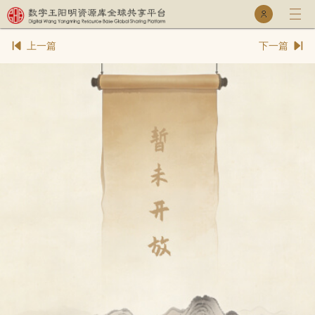
乐童库
专家库