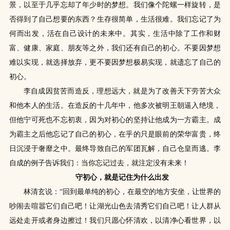
景，以至于几乎忘却了年少时的梦想。我们像个陀螺一样旋转，是
否得到了自己想要的东西？生存很简单，生活很难。我们忘记了为
何而出发，活在自己设计的未来中。其实，生活中除了工作和财
富、健康、家庭、朋友等之外，我们还有自己的初心。不要因梦想
难以实现，就选择放弃，更不要因梦想极易实现，就遗忘了自己的
初心。
李自成因贫苦而造反，理想远大，就是为了改善天下劳苦大众
和他本人的生活。在造反的十几年中，他多次被明王朝逼入绝境，
但他宁可死也不忘初衷，因为对初心的坚持让他成为一方霸主。成
为霸主之后他忘记了自己的初心，在乎的只是眼前的荣华富贵，终
日沉浸于奢靡之中。最终导致自己的军团瓦解，自己仓皇而逃。李
自成的例子告诉我们：当你忘记过去，就注定没有未来！
守初心，就是记住为什么出发
林清玄说：“回到最单纯的初心，在最空的地方安坐，让世界的
吵闹去喧嚣它们自己吧！让湖光山色去清秀它们自己吧！让人群从
远处走开或者身边擦过！我们只愿心怀清欢，以清净心看世界，以