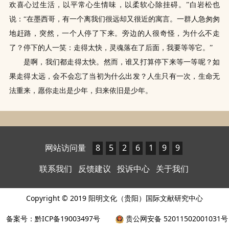
欢喜心过生活，以平常心生情味，以柔软心除挂碍。”白岩松也
说：“在墨西哥，有一个离我们很远却又很近的寓言。一群人急匆匆
地赶路，突然，一个人停了下来。旁边的人很奇怪，为什么不走
了？停下的人一笑：走得太快，灵魂落在了后面，我要等等它。”
是啊，我们都走得太快。然而，谁又打算停下来等一等呢？如
果走得太远，会不会忘了当初为什么出发？人生只有一次，生命无
法重来，愿你走出是少年，归来依旧是少年。
网站访问量
8
5
2
6
1
9
9
联系我们
反馈建议
投诉中心
关于我们
Copyright © 2019 阳明文化（贵阳）国际文献研究中心
备案号：黔ICP备19003497号
贵公网安备 52011502001031号