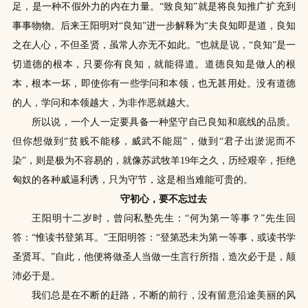
足，是一种不假外力的内在力量。“致良知”就是将良知推广扩充到
事事物物。后来王阳明对“良知”进一步解释为“夫良知即是道，良知
之在人心，不但圣贤，虽常人亦无不如此。”也就是说，“良知”是一
切道德的根本，只要你有良知，就能得道。道德良知是做人的根
本，根本一坏，即使你有一些学问和本领，也无甚用处。没有道德
的人，学问和本领越大，为非作恶就越大。
所以说，一个人一定要具备一种坚守自己良知和底线的品质。
但你想做到“贫贱不能移，威武不能屈”，做到“君子出淤泥而不
染”，则是极为不容易的，就像苏武牧羊19年之久，历经艰辛，拒绝
匈奴的各种威逼利诱，只为守节，这是相当难能可贵的。
守初心，要不忘过去
王阳明十二岁时，曾问私塾先生：“何为第一等事？”先生回
答：“惟读书登第耳。”王阳明答：“登第恐未为第一等事，或读书学
圣贤耳。”自此，他便将做圣人当做一生言行所指，造次必于是，颠
沛必于是。
我们总是在不断的赶路，不断的前行，没有留意沿途美丽的风